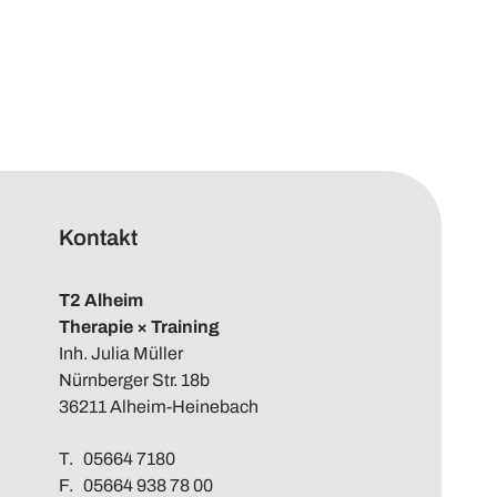
Kontakt
T2 Alheim
Therapie × Training
Inh. Julia Müller
Nürnberger Str. 18b
36211 Alheim-Heinebach
T. 05664 7180
F. 05664 938 78 00